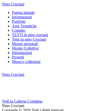
Nino Crociani
Pagina iniziale
Informazioni
Portfolio
Aree Tematiche
Contatto
TESTI di nino crociani
Testi su nino Crociani
Mostre personali
Mostre Collettive
Informazioni
Progetti
Musei e collezioni
Nino Crociani
Vedi la Galleria Completa
Nino Crociani
Copyright © 2026 Tutti i diritti riservati