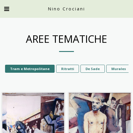
Nino Crociani
AREE TEMATICHE
Tram e Metropolitane
Ritratti
De Sade
Murales